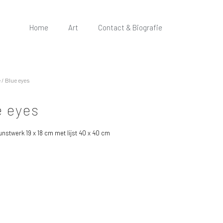
Home
Art
Contact & Biografie
e
/ Blue eyes
e eyes
nstwerk 19 x 18 cm met lijst 40 x 40 cm