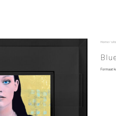
Home
/
sit
Blu
Formaat ku